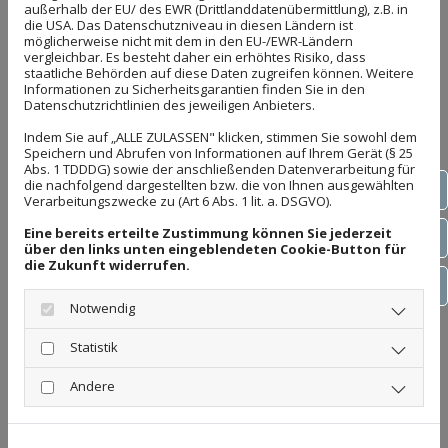
außerhalb der EU/ des EWR (Drittlanddatenübermittlung), z.B. in
die USA. Das Datenschutzniveau in diesen Ländern ist
möglicherweise nicht mit dem in den EU-/EWR-Ländern
vergleichbar. Es besteht daher ein erhöhtes Risiko, dass
staatliche Behörden auf diese Daten zugreifen können. Weitere
Informationen zu Sicherheitsgarantien finden Sie in den
Datenschutzrichtlinien des jeweiligen Anbieters.
Indem Sie auf „ALLE ZULASSEN" klicken, stimmen Sie sowohl dem
Speichern und Abrufen von Informationen auf Ihrem Gerät (§ 25
Abs. 1 TDDDG) sowie der anschließenden Datenverarbeitung für
die nachfolgend dargestellten bzw. die von Ihnen ausgewählten
Wem gehört der Zaun? Alles zu
Tel
Verarbeitungszwecke zu (Art 6 Abs. 1 lit. a. DSGVO).
Eigentum, Zaun-Typen & Gestaltung
Eine bereits erteilte Zustimmung können Sie jederzeit
[Zaun 101]
E-Ma
über den links unten eingeblendeten Cookie-Button für
20. Juni 2025
die Zukunft widerrufen.
Zaun 101: Wem gehört der Zaun, und worauf muss
Wha
geachtet werden?
Notwendig
Statistik
Andere