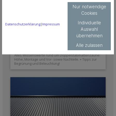
Nur notwendige
Cookies
Individuelle
Datenschutzerklärung
|
Impressum
Auswahl
Der Doppelstabmattenzaun: Höhe,
übernehmen
Vorteile, Sichtschutzstreifen & Tipps
Alle zulassen
22. Mai 2025
Alles Wissenswerte rund um Doppelstabmattenzäune:
Höhe, Montage und Vor- sowie Nachteile. + Tipps zur
Begrünung und Beleuchtung!